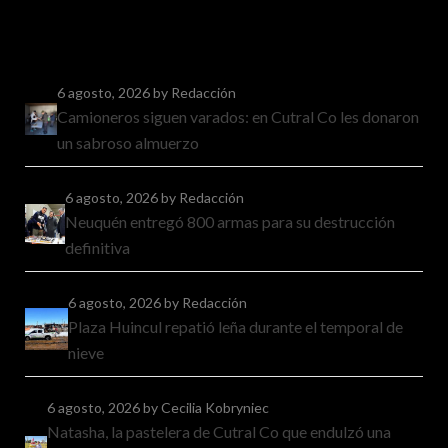
6 agosto, 2026
by Redacción
Camioneros siguen varados: en Cutral Co les donaron
un sabroso almuerzo
6 agosto, 2026
by Redacción
Neuquén entregó 800 armas para su destrucción
definitiva
6 agosto, 2026
by Redacción
Plaza Huincul repatió leña durante el temporal de
nieve
6 agosto, 2026
by Cecilia Kobryniec
Natasha, la pastelera de Cutral Co que endulzó una