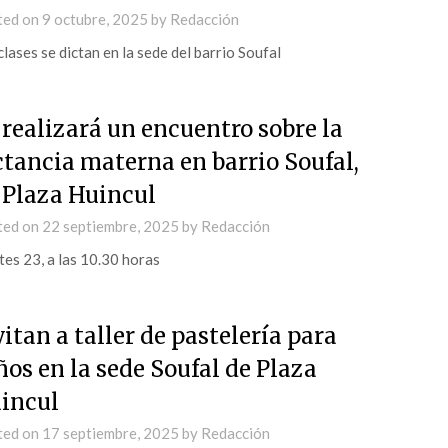
ted on
9 octubre, 2025
by
Redacción
clases se dictan en la sede del barrio Soufal
 realizará un encuentro sobre la
ctancia materna en barrio Soufal,
 Plaza Huincul
ted on
22 septiembre, 2025
by
Redacción
es 23, a las 10.30 horas
vitan a taller de pastelería para
ños en la sede Soufal de Plaza
incul
ted on
17 septiembre, 2025
by
Redacción