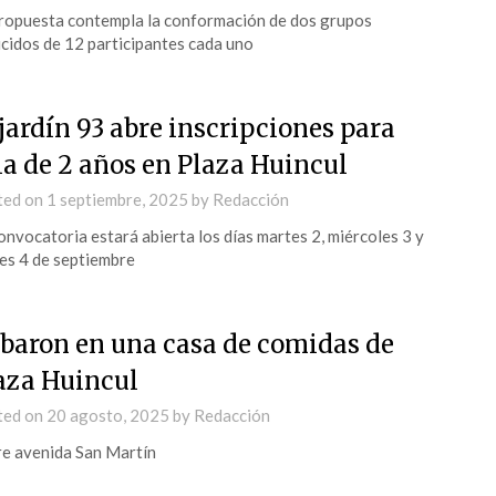
ropuesta contempla la conformación de dos grupos
cidos de 12 participantes cada uno
 jardín 93 abre inscripciones para
la de 2 años en Plaza Huincul
ted on
1 septiembre, 2025
by
Redacción
onvocatoria estará abierta los días martes 2, miércoles 3 y
es 4 de septiembre
baron en una casa de comidas de
aza Huincul
ted on
20 agosto, 2025
by
Redacción
e avenida San Martín