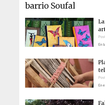
barrio Soufal
La
ar
Pos
En l
Pl
te
Pos
En e
Fa