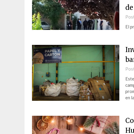
de
Pos
El p
In
ba
Pos
Este
camp
prom
en l
Co
Hu