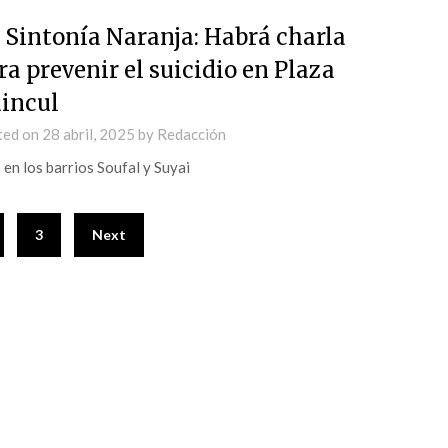
 Sintonía Naranja: Habrá charla
ra prevenir el suicidio en Plaza
incul
ted on
28 abril, 2025
by
Redacción
 en los barrios Soufal y Suyai
3
Next