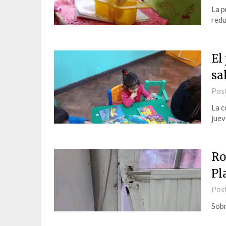
La p
redu
El
sa
Pos
La c
juev
Ro
Pl
Pos
Sobr