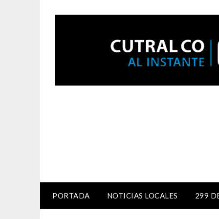
PORTADA
NOTICIAS LOCALES
299 D