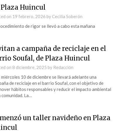
 Plaza Huincul
ted on
19 febrero, 2026
by
Cecilia Soberón
rocedimiento de rigor se llevó a cabo esta mañana
vitan a campaña de reciclaje en el
rrio Soufal, de Plaza Huincul
ted on
8 diciembre, 2025
by
Redacción
 miércoles 10 de diciembre se llevará adelante una
aña de reciclaje en el barrio Soufal, con el objetivo de
over hábitos responsables y reducir el impacto ambiental
a comunidad. La…
menzó un taller navideño en Plaza
incul