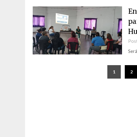
En
pa
Hu
Pos
Será
1
2