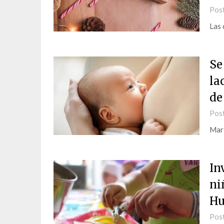
Pos
Las 
Se
la
de
Pos
Mart
In
ni
Hu
Pos