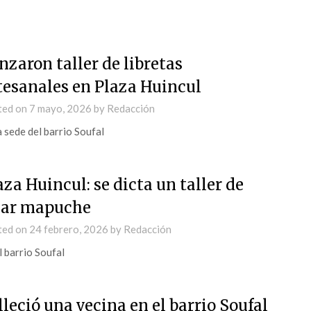
nzaron taller de libretas
tesanales en Plaza Huincul
ted on
7 mayo, 2026
by
Redacción
a sede del barrio Soufal
aza Huincul: se dicta un taller de
lar mapuche
ted on
24 febrero, 2026
by
Redacción
l barrio Soufal
lleció una vecina en el barrio Soufal