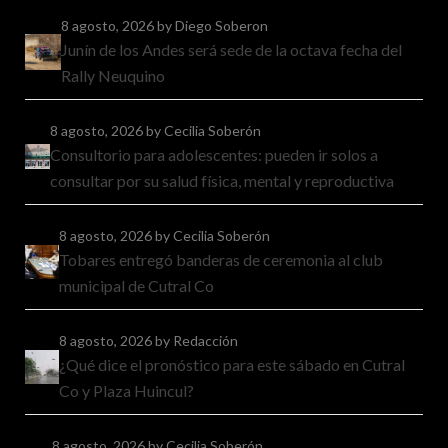
8 agosto, 2026
by Diego Soberon
Junín de los Andes será sede de la octava fecha del
Rally Neuquino
8 agosto, 2026
by Cecilia Soberón
Consultorio para adolescentes: pueden ir solos a
consultar por su salud física, mental y reproductiva
8 agosto, 2026
by Cecilia Soberón
Tobares entregó banderas de ceremonia al club
municipal de Cutral Co
8 agosto, 2026
by Redacción
¿Qué dice el pronóstico para este sábado en Cutral
Co y Plaza Huincul?
8 agosto, 2026
by Cecilia Soberón