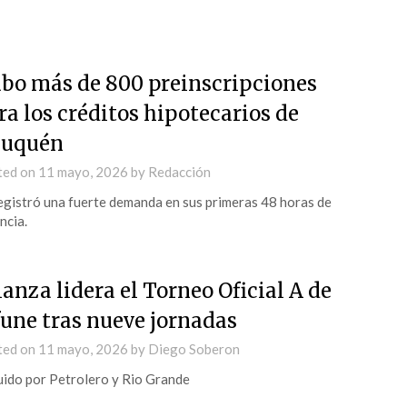
bo más de 800 preinscripciones
ra los créditos hipotecarios de
uquén
ted on
11 mayo, 2026
by
Redacción
egistró una fuerte demanda en sus primeras 48 horas de
ncia.
ianza lidera el Torneo Oficial A de
fune tras nueve jornadas
ted on
11 mayo, 2026
by
Diego Soberon
ido por Petrolero y Rio Grande