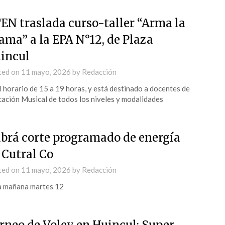
EN traslada curso-taller “Arma la
ama” a la EPA N°12, de Plaza
incul
ted on
11 mayo, 2026
by
Redacción
l horario de 15 a 19 horas, y está destinado a docentes de
ación Musical de todos los niveles y modalidades
brá corte programado de energía
 Cutral Co
ted on
11 mayo, 2026
by
Redacción
a mañana martes 12