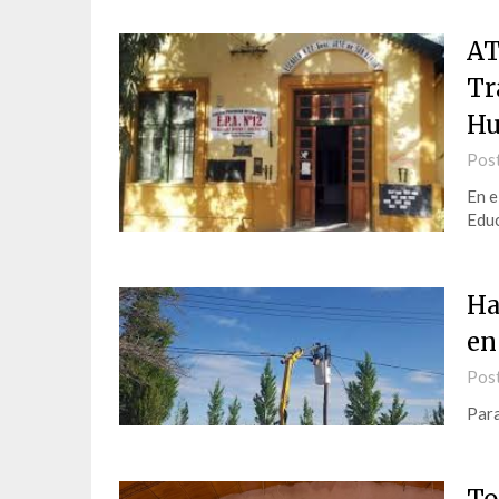
AT
Tr
Hu
Pos
En e
Educ
Ha
en
Pos
Par