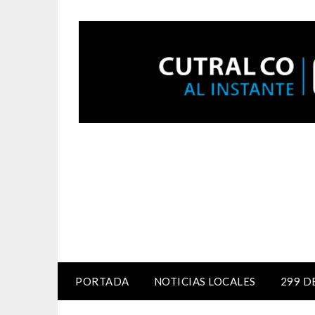
PORTADA
NOTICIAS LOCALES
299 D