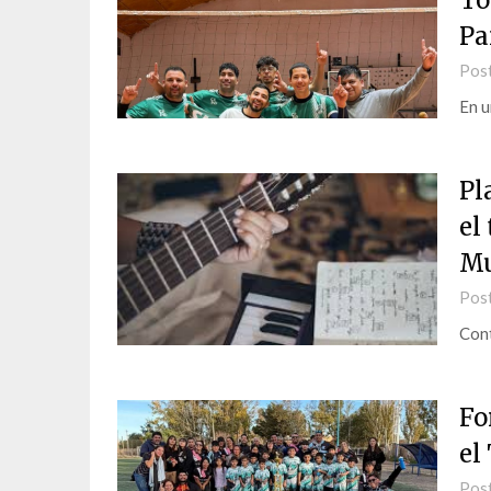
To
Pa
Pos
En u
Pl
el
Mu
Pos
Cont
Fo
el
Pos