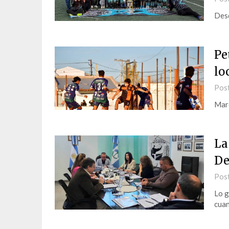
Desd
Pe
lo
Pos
Marc
La
De
Pos
Lo g
cuan