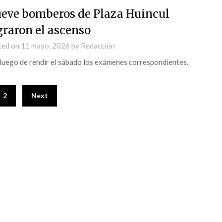
eve bomberos de Plaza Huincul
graron el ascenso
ted on
11 mayo, 2026
by
Redacción
luego de rendir el sábado los exámenes correspondientes.
2
Next