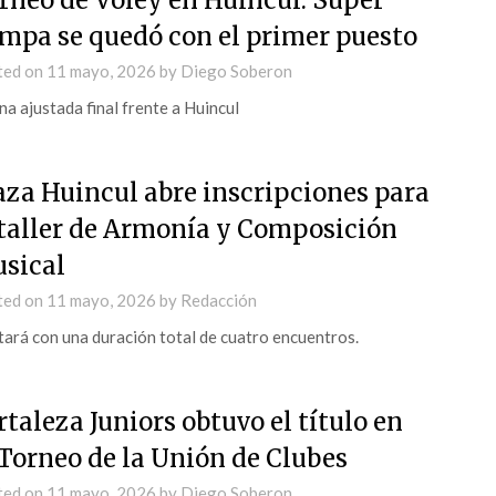
rneo de Voley en Huincul: Super
mpa se quedó con el primer puesto
ted on
11 mayo, 2026
by
Diego Soberon
na ajustada final frente a Huincul
aza Huincul abre inscripciones para
 taller de Armonía y Composición
sical
ted on
11 mayo, 2026
by
Redacción
ará con una duración total de cuatro encuentros.
rtaleza Juniors obtuvo el título en
 Torneo de la Unión de Clubes
ted on
11 mayo, 2026
by
Diego Soberon