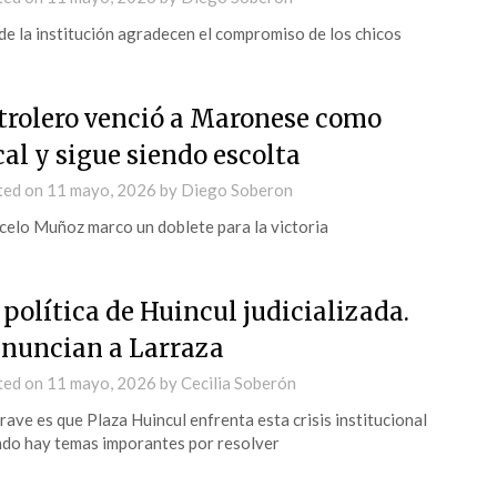
e la institución agradecen el compromiso de los chicos
trolero venció a Maronese como
cal y sigue siendo escolta
ted on
11 mayo, 2026
by
Diego Soberon
elo Muñoz marco un doblete para la victoria
 política de Huincul judicializada.
nuncian a Larraza
ted on
11 mayo, 2026
by
Cecilia Soberón
rave es que Plaza Huincul enfrenta esta crisis institucional
do hay temas imporantes por resolver