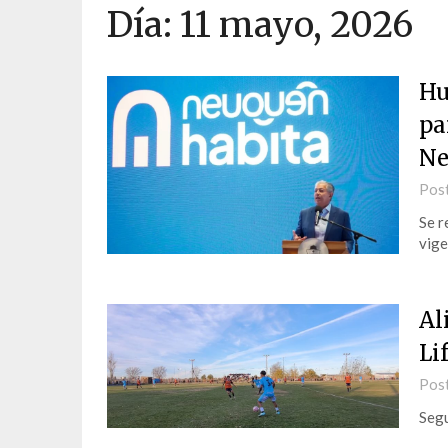
Día:
11 mayo, 2026
Hu
pa
Ne
Pos
Se r
vige
Al
Li
Pos
Segu