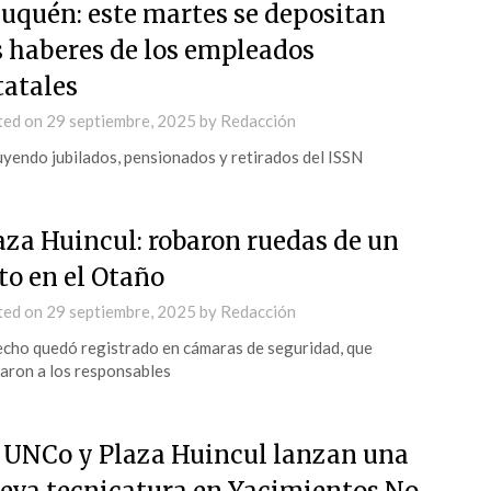
uquén: este martes se depositan
s haberes de los empleados
tatales
ted on
29 septiembre, 2025
by
Redacción
uyendo jubilados, pensionados y retirados del ISSN
aza Huincul: robaron ruedas de un
to en el Otaño
ted on
29 septiembre, 2025
by
Redacción
echo quedó registrado en cámaras de seguridad, que
aron a los responsables
 UNCo y Plaza Huincul lanzan una