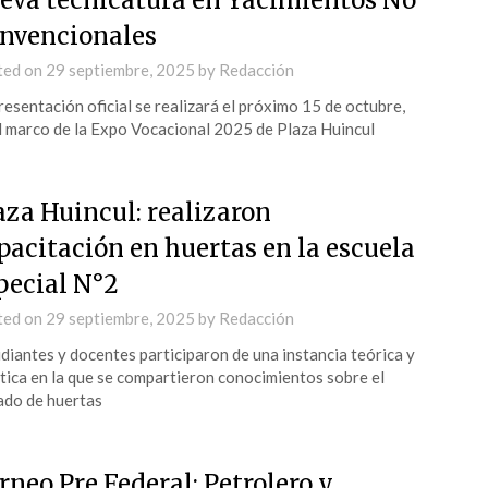
eva tecnicatura en Yacimientos No
nvencionales
ted on
29 septiembre, 2025
by
Redacción
resentación oficial se realizará el próximo 15 de octubre,
l marco de la Expo Vocacional 2025 de Plaza Huincul
aza Huincul: realizaron
pacitación en huertas en la escuela
pecial N°2
ted on
29 septiembre, 2025
by
Redacción
diantes y docentes participaron de una instancia teórica y
tica en la que se compartieron conocimientos sobre el
do de huertas
rneo Pre Federal: Petrolero y