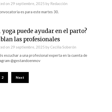
ted on
29 septiembre, 2025
by
Redacción
onvocatoria es para este martes 30.
l yoga puede ayudar en el parto?
blan las profesionales
ted on
29 septiembre, 2025
by
Cecilia Soberón
s escuchar a una profesional experta en la cuenta de
tagram @gestandoenmov
2
Next