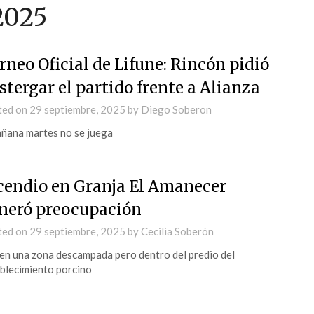
2025
rneo Oficial de Lifune: Rincón pidió
stergar el partido frente a Alianza
ted on
29 septiembre, 2025
by
Diego Soberon
ñana martes no se juega
cendio en Granja El Amanecer
neró preocupación
ted on
29 septiembre, 2025
by
Cecilia Soberón
en una zona descampada pero dentro del predio del
blecimiento porcino