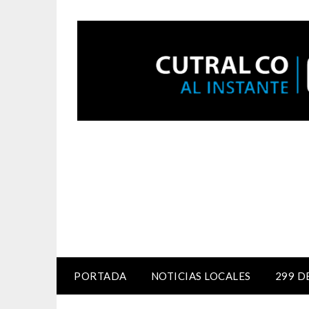
PORTADA
NOTICIAS LOCALES
299 D