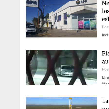
Ne
lo
es
Pos
Incl
Pl
au
Pos
El h
capt
La