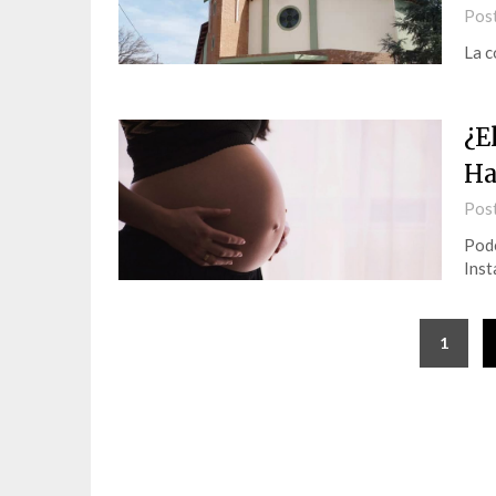
Pos
La c
¿E
Ha
Pos
Podé
Ins
1