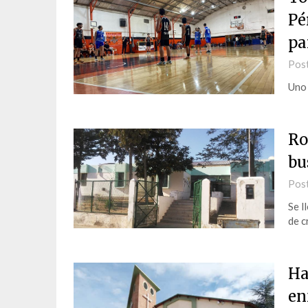
Pé
pa
Pos
Uno 
Ro
bu
Pos
Se l
de c
Ha
en