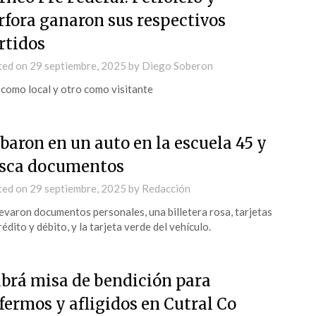
rfora ganaron sus respectivos
rtidos
ted on
29 septiembre, 2025
by
Diego Soberon
como local y otro como visitante
baron en un auto en la escuela 45 y
sca documentos
ted on
29 septiembre, 2025
by
Redacción
levaron documentos personales, una billetera rosa, tarjetas
rédito y débito, y la tarjeta verde del vehículo.
brá misa de bendición para
fermos y afligidos en Cutral Co