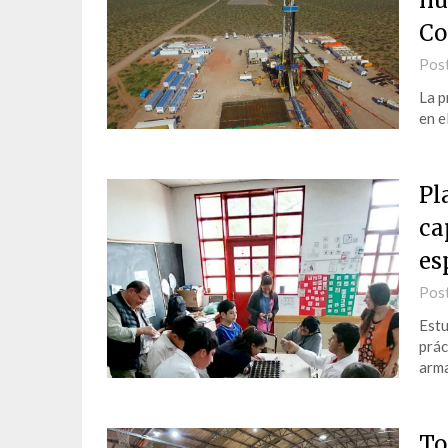
nu
Co
Pos
La p
en e
Pl
ca
es
Pos
Estu
prác
arma
To