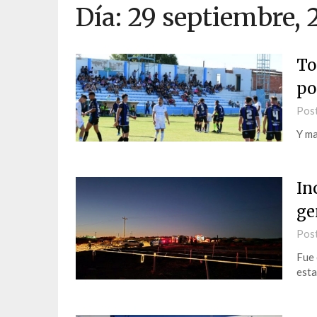
Día:
29 septiembre, 
To
po
Pos
Y ma
In
ge
Pos
Fue 
esta