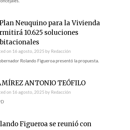
concejales.
 Plan Neuquino para la Vivienda
rmitirá 10.625 soluciones
bitacionales
ted on
16 agosto, 2025
by
Redacción
obernador Rolando Figueroa presentó la propuesta.
MÍREZ ANTONIO TEÓFILO
ted on
16 agosto, 2025
by
Redacción
PD
lando Figueroa se reunió con