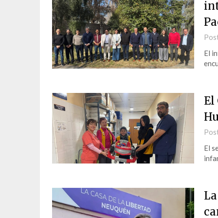
in
Pa
Pos
El i
encu
El
Hu
Pos
El s
infan
La
ca