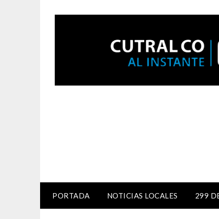
PORTADA
NOTICIAS LOCALES
299 D