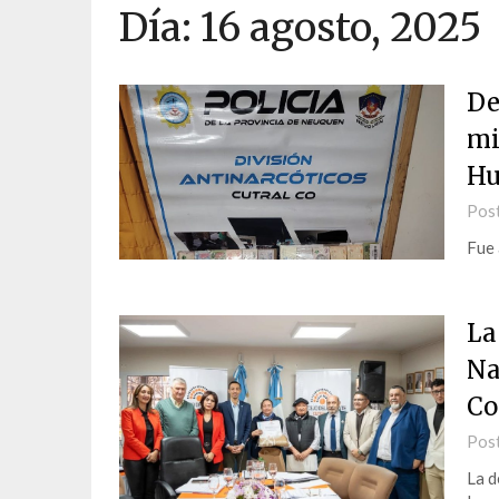
Día:
16 agosto, 2025
De
mi
Hu
Pos
Fue 
La
Na
Co
Pos
La d