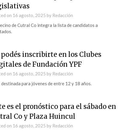
gislativas
ted on
16 agosto, 2025
by
Redacción
ecino de Cutral Co integra la lista de candidatos a
tados.
 podés inscribirte en los Clubes
gitales de Fundación YPF
ted on
16 agosto, 2025
by
Redacción
 destinada para jóvenes de entre 12 y 18 años.
te es el pronóstico para el sábado en
tral Co y Plaza Huincul
ted on
16 agosto, 2025
by
Redacción