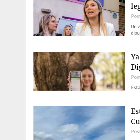
le
Pos
Un v
dipu
Ya
Di
Pos
Está
Es
Cu
Pos