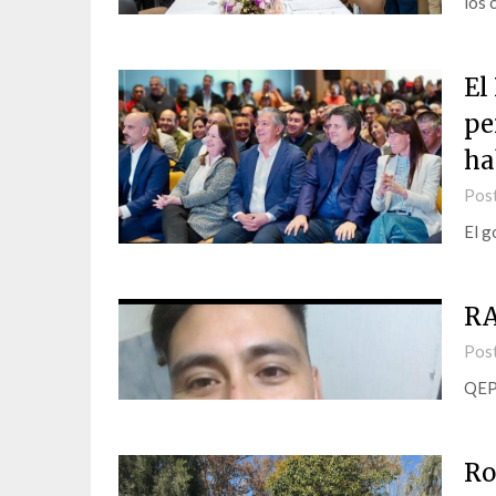
los 
El
pe
ha
Pos
El g
RA
Pos
QE
Ro