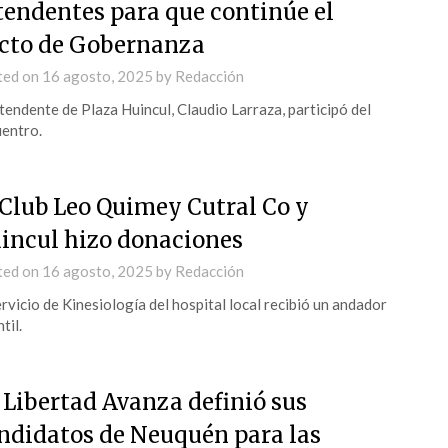
tendentes para que continúe el
cto de Gobernanza
ted on
16 agosto, 2025
by
Redacción
ntendente de Plaza Huincul, Claudio Larraza, participó del
entro.
 Club Leo Quimey Cutral Co y
incul hizo donaciones
ted on
16 agosto, 2025
by
Redacción
ervicio de Kinesiología del hospital local recibió un andador
til.
 Libertad Avanza definió sus
ndidatos de Neuquén para las