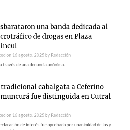
sbarataron una banda dedicada al
crotráfico de drogas en Plaza
incul
ted on
16 agosto, 2025
by
Redacción
a través de una denuncia anónima.
 tradicional cabalgata a Ceferino
muncurá fue distinguida en Cutral
ted on
16 agosto, 2025
by
Redacción
eclaración de interés fue aprobada por unanimidad de las y