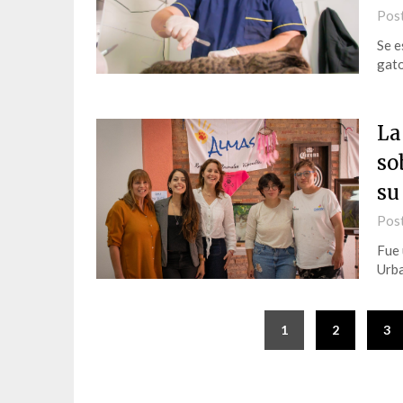
Pos
Se e
gato
La
so
su
Pos
Fue 
Urb
1
2
3