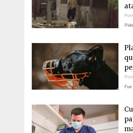
at
Pos
Pide
Pl
qu
pe
Pos
Fue 
Cu
pa
ma