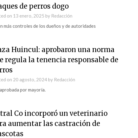
aques de perros dogo
ted on
13 enero, 2025
by
Redacción
n más controles de los dueños y de autoridades
aza Huincul: aprobaron una norma
e regula la tenencia responsable de
rros
ted on
20 agosto, 2024
by
Redacción
aprobada por mayoría.
tral Co incorporó un veterinario
ra aumentar las castración de
scotas