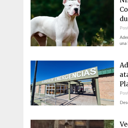
Ni
Co
du
Pos
Adem
una 
Ad
at
Pl
Pos
Desd
Ve