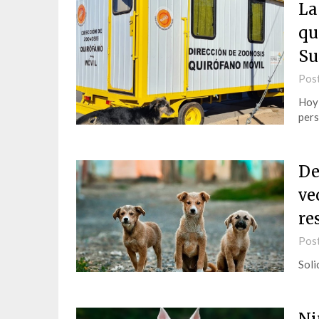
La
qu
Su
Pos
Hoy 
pers
De
ve
re
Pos
Soli