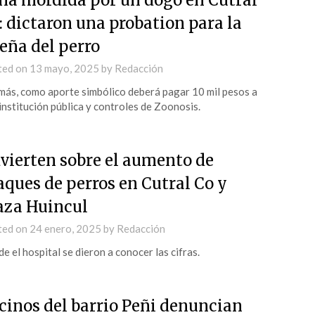
ña mordida por un dogo en Cutral
: dictaron una probation para la
eña del perro
ted on
13 mayo, 2025
by
Redacción
ás, como aporte simbólico deberá pagar 10 mil pesos a
institución pública y controles de Zoonosis.
vierten sobre el aumento de
aques de perros en Cutral Co y
aza Huincul
ted on
24 enero, 2025
by
Redacción
e el hospital se dieron a conocer las cifras.
cinos del barrio Peñi denuncian