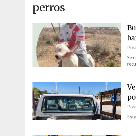
perros
Bu
ba
Pos
Se o
recu
Ve
po
Pos
Esta