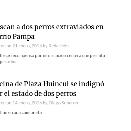
scan a dos perros extraviados en
rrio Pampa
ted on
21 enero, 2026
by
Redacción
frece recompensa por información certera que permita
perarlos.
cina de Plaza Huincul se indignó
r el estado de dos perros
ted on
14 enero, 2026
by
Diego Soberon
ban en una camioneta