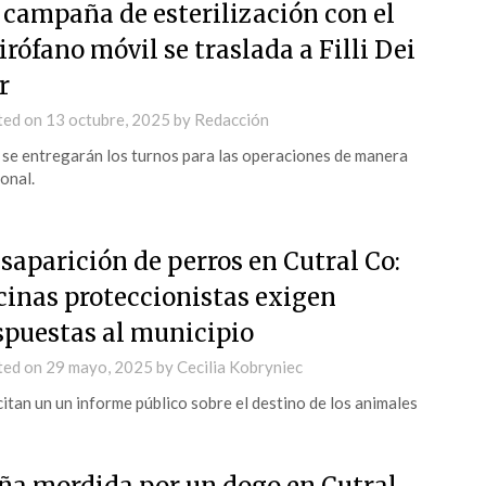
 campaña de esterilización con el
irófano móvil se traslada a Filli Dei
r
ted on
13 octubre, 2025
by
Redacción
se entregarán los turnos para las operaciones de manera
onal.
saparición de perros en Cutral Co:
cinas proteccionistas exigen
spuestas al municipio
ted on
29 mayo, 2025
by
Cecilia Kobryniec
citan un un informe público sobre el destino de los animales