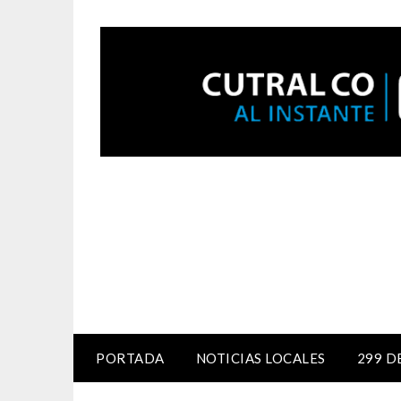
PORTADA
NOTICIAS LOCALES
299 D