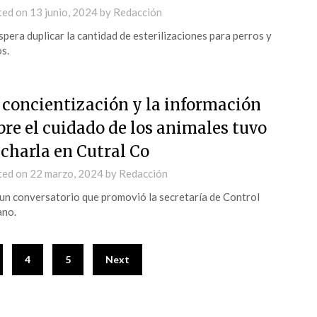
ted on
13 junio, 2024
by
Redacción
spera duplicar la cantidad de esterilizaciones para perros y
s.
 concientización y la información
bre el cuidado de los animales tuvo
 charla en Cutral Co
ted on
22 marzo, 2024
by
Redacción
un conversatorio que promovió la secretaría de Control
ano.
4
5
Next