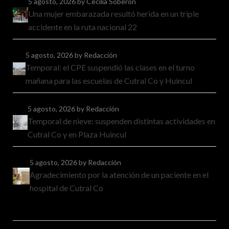
5 agosto, 2026
by Cecilia Soberón
Una mujer embarazada resultó herida en un triple
accidente en la ruta nacional 22
5 agosto, 2026
by Redacción
Temporal: el CPE suspendió las clases en el turno
mañana para las escuelas de Cutral Co y Huincul
5 agosto, 2026
by Redacción
Temporal de nieve: suspenden distintas actividades en
Cutral Co y en Plaza Huincul
5 agosto, 2026
by Redacción
Agradecimiento por la atención de un paciente en el
hospital de Cutral Co