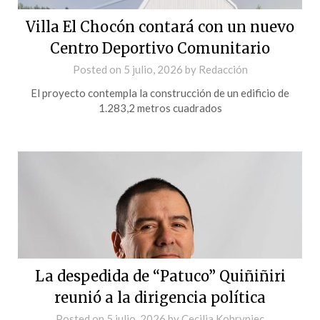
Villa El Chocón contará con un nuevo
Centro Deportivo Comunitario
Posted on
5 julio, 2026
by
Redacción
El proyecto contempla la construcción de un edificio de
1.283,2 metros cuadrados
La despedida de “Patuco” Quiñiñiri
reunió a la dirigencia política
Posted on
5 julio, 2026
by
Cecilia Kobryniec