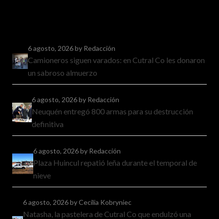
6 agosto, 2026
by Redacción
Camioneros siguen varados: en Cutral Co les donaron
un sabroso almuerzo
6 agosto, 2026
by Redacción
Neuquén entregó 800 armas para su destrucción
definitiva
6 agosto, 2026
by Redacción
Plaza Huincul repatió leña durante el temporal de
nieve
6 agosto, 2026
by Cecilia Kobryniec
Natasha, la pastelera de Cutral Co que endulzó una