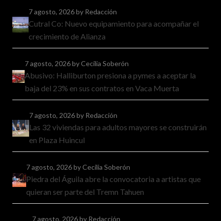
7 agosto, 2026
by Redacción
Cutral Co: Nuevo equipamiento para acompañar el
crecimiento de Alianza
7 agosto, 2026
by Cecilia Soberón
Abusivo: Halliburton presiona a pymes a aceptar la
baja del 23% en sus contratos en Vaca Muerta
7 agosto, 2026
by Redacción
Las 32 viviendas para adultos mayores se construirán
en Plaza Huincul
7 agosto, 2026
by Cecilia Soberón
Piedra del Águila abre la convocatoria a artistas que
quieran ser parte del Tremn Tahuen
7 agosto, 2026
by Redacción