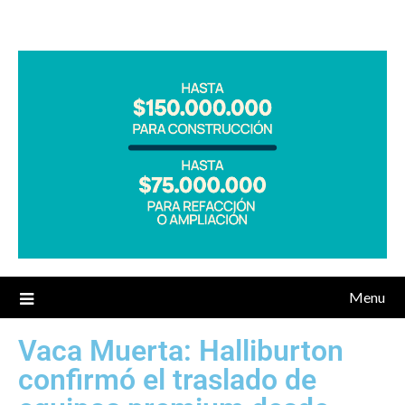
Menu
Vaca Muerta: Halliburton
confirmó el traslado de