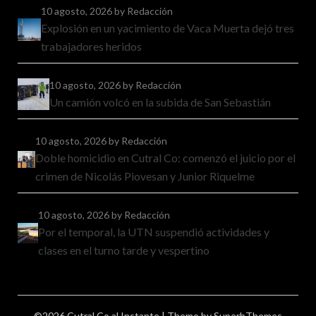
10 agosto, 2026
by Redacción
Explosión en un yacimiento de Vaca Muerta dejó tres
trabajadores heridos
10 agosto, 2026
by Redacción
Un camión volcó en la subida de San Sebastián
10 agosto, 2026
by Redacción
Doble homicidio en Cutral Co: comenzó el juicio por el
crimen de Nicolás Piovesan y Junior Riquelme
10 agosto, 2026
by Redacción
Por el temporal, la UTN suspendió actividades y
clases en el turno tarde y vespertino
©2026 Cutral Co al Instante
| Theme by
SuperbThemes