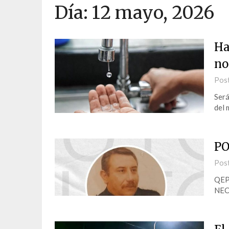
Día:
12 mayo, 2026
Ha
no
Pos
Será
del 
PO
Pos
QE
NEC