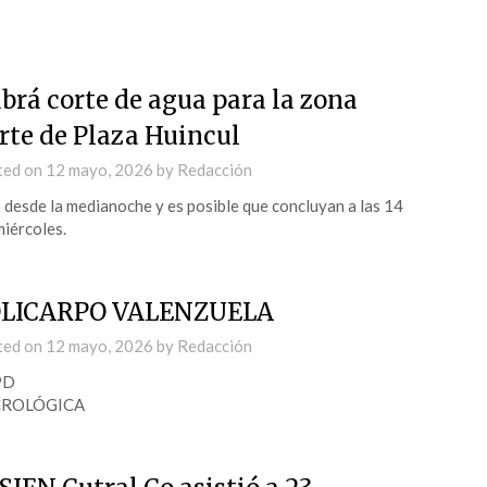
brá corte de agua para la zona
rte de Plaza Huincul
ted on
12 mayo, 2026
by
Redacción
 desde la medianoche y es posible que concluyan a las 14
miércoles.
LICARPO VALENZUELA
ted on
12 mayo, 2026
by
Redacción
PD
ROLÓGICA