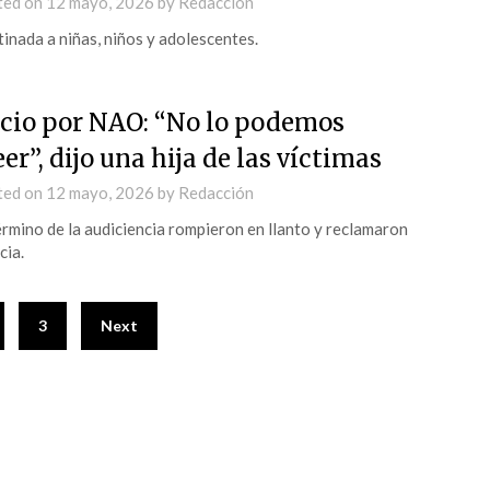
ted on
12 mayo, 2026
by
Redacción
inada a niñas, niños y adolescentes.
icio por NAO: “No lo podemos
eer”, dijo una hija de las víctimas
ted on
12 mayo, 2026
by
Redacción
érmino de la audiciencia rompieron en llanto y reclamaron
cia.
3
Next