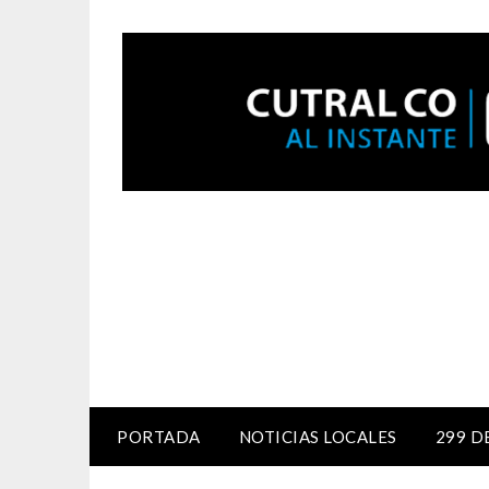
PORTADA
NOTICIAS LOCALES
299 D