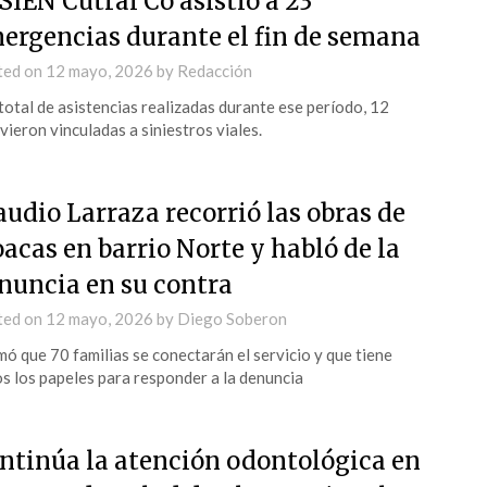
 SIEN Cutral Co asistió a 23
ergencias durante el fin de semana
ted on
12 mayo, 2026
by
Redacción
total de asistencias realizadas durante ese período, 12
vieron vinculadas a siniestros viales.
audio Larraza recorrió las obras de
oacas en barrio Norte y habló de la
nuncia en su contra
ted on
12 mayo, 2026
by
Diego Soberon
mó que 70 familias se conectarán el servicio y que tiene
s los papeles para responder a la denuncia
ntinúa la atención odontológica en