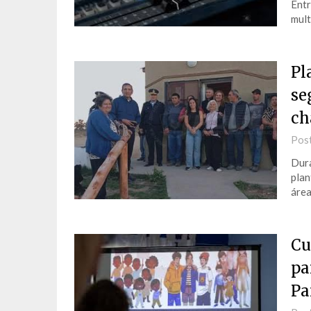
Entr
mult
Pl
se
ch
Pos
Dura
plan
área
Cu
pa
P