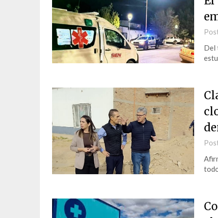
El
em
Pos
Del 
estu
Cl
cl
de
Pos
Afir
todo
Co