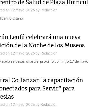
 centro de Salud de Plaza Huincul
ted on
12 mayo, 2026
by
Redacción
l barrio Otaño
cún Leufú celebrará una nueva
ición de la Noche de los Museos
ted on
12 mayo, 2026
by
Redacción
ornada se desarrollará el próximo domingo 17 de mayo
tral Co: lanzan la capacitación
onectados para Servir” para
lesias
ted on
12 mayo, 2026
by
Redacción