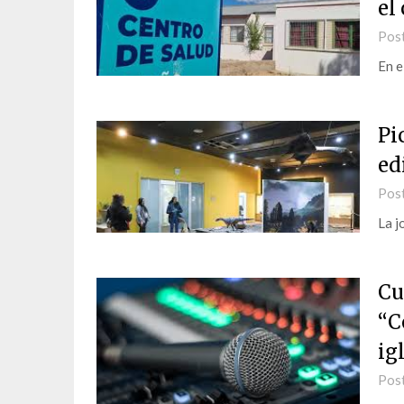
el
Pos
En e
Pi
ed
Pos
La j
Cu
“C
ig
Pos