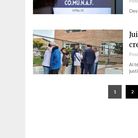
Pos
Dest
Ju
cr
Pos
Al t
justi
1
2