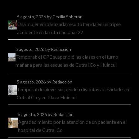
5 agosto, 2026
by Cecilia Soberón
Una mujer embarazada resultó herida en un triple
accidente en la ruta nacional 22
5 agosto, 2026
by Redacción
Temporal: el CPE suspendió las clases en el turno
mañana para las escuelas de Cutral Co y Huincul
5 agosto, 2026
by Redacción
Temporal de nieve: suspenden distintas actividades en
Cutral Co y en Plaza Huincul
5 agosto, 2026
by Redacción
Agradecimiento por la atención de un paciente en el
hospital de Cutral Co