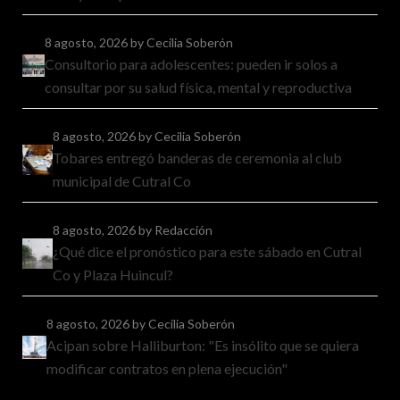
8 agosto, 2026
by Cecilia Soberón
Consultorio para adolescentes: pueden ir solos a
consultar por su salud física, mental y reproductiva
8 agosto, 2026
by Cecilia Soberón
Tobares entregó banderas de ceremonia al club
municipal de Cutral Co
8 agosto, 2026
by Redacción
¿Qué dice el pronóstico para este sábado en Cutral
Co y Plaza Huincul?
8 agosto, 2026
by Cecilia Soberón
Acipan sobre Halliburton: "Es insólito que se quiera
modificar contratos en plena ejecución"