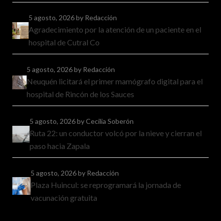
5 agosto, 2026
by Redacción
Agradecimiento por la atención de un paciente en el
hospital de Cutral Co
5 agosto, 2026
by Redacción
Neuquén licitará el primer mamógrafo digital para el
hospital de Rincón de los Sauces
5 agosto, 2026
by Cecilia Soberón
Ruta 22: un conductor volcó por la nieve y cierran el
paso hacia Zapala
5 agosto, 2026
by Redacción
Plaza Huincul: se reprogramará la jornada de
vacunación gratuita