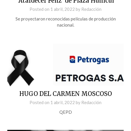
‘Atardecer Feliz’ de Plaza Huincul
Posted on
1 abril, 2022
by
Redacción
Se proyectaron reconocidas películas de producción
nacional.
HUGO DEL CARMEN MOSCOSO
Posted on
1 abril, 2022
by
Redacción
QEPD