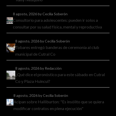
8 agosto, 2026
by Cecilia Soberón
Consultorio para adolescentes: pueden ir solos a
consultar por su salud física, mental y reproductiva
8 agosto, 2026
by Cecilia Soberón
Tobares entregó banderas de ceremonia al club
municipal de Cutral Co
8 agosto, 2026
by Redacción
¿Qué dice el pronóstico para este sábado en Cutral
Co y Plaza Huincul?
8 agosto, 2026
by Cecilia Soberón
Acipan sobre Halliburton: "Es insólito que se quiera
modificar contratos en plena ejecución"