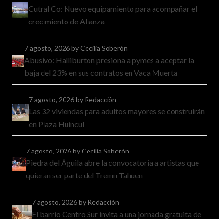
Cutral Co: Nuevo equipamiento para acompañar el
crecimiento de Alianza
7 agosto, 2026
by Cecilia Soberón
Abusivo: Halliburton presiona a pymes a aceptar la
baja del 23% en sus contratos en Vaca Muerta
7 agosto, 2026
by Redacción
Las 32 viviendas para adultos mayores se construirán
en Plaza Huincul
7 agosto, 2026
by Cecilia Soberón
Piedra del Águila abre la convocatoria a artistas que
quieran ser parte del Tremn Tahuen
7 agosto, 2026
by Redacción
El barrio Centro Sur invita a una jornada gratuita de