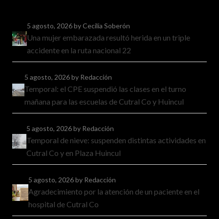
5 agosto, 2026
by Cecilia Soberón
Una mujer embarazada resultó herida en un triple
accidente en la ruta nacional 22
5 agosto, 2026
by Redacción
Temporal: el CPE suspendió las clases en el turno
mañana para las escuelas de Cutral Co y Huincul
5 agosto, 2026
by Redacción
Temporal de nieve: suspenden distintas actividades en
Cutral Co y en Plaza Huincul
5 agosto, 2026
by Redacción
Agradecimiento por la atención de un paciente en el
hospital de Cutral Co