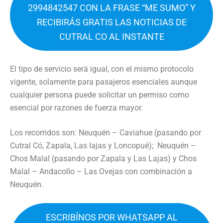
2994842547 CON LA FRASE “ME SUMO” Y
RECIBIRÁS GRATIS LAS NOTICIAS DE
CUTRAL CO AL INSTANTE
El tipo de servicio será igual, con el mismo protocolo
vigente, solamente para pasajeros esenciales aunque
cualquier persona puede solicitar un permiso como
esencial por razones de fuerza mayor.
Los recorridos son: Neuquén – Caviahue (pasando por
Cutral Có, Zapala, Las lajas y Loncopué); Neuquén –
Chos Malal (pasando por Zapala y Las Lajas) y Chos
Malal – Andacollo – Las Ovejas con combinación a
Neuquén.
ESCRIBÍNOS POR WHATSAPP AL