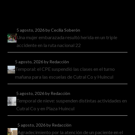
5 agosto, 2026
by Cecilia Soberón
Una mujer embarazada resultó herida en un triple
accidente en la ruta nacional 22
5 agosto, 2026
by Redacción
Temporal: el CPE suspendió las clases en el turno
mañana para las escuelas de Cutral Co y Huincul
5 agosto, 2026
by Redacción
Temporal de nieve: suspenden distintas actividades en
Cutral Co y en Plaza Huincul
5 agosto, 2026
by Redacción
Agradecimiento por la atención de un paciente en el