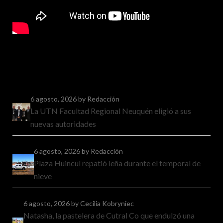
6 agosto, 2026
by Redacción
La UTN Facultad Regional Neuquén eligió a sus
nuevas autoridades
6 agosto, 2026
by Redacción
Plaza Huincul repatió leña durante el temporal de
nieve
6 agosto, 2026
by Cecilia Kobryniec
Natasha, la pastelera de Cutral Co que endulzó una