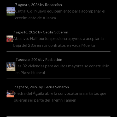
7 agosto, 2026
by Redacción
Cutral Co: Nuevo equipamiento para acompañar el
crecimiento de Alianza
7 agosto, 2026
by Cecilia Soberón
Abusivo: Halliburton presiona a pymes a aceptar la
baja del 23% en sus contratos en Vaca Muerta
7 agosto, 2026
by Redacción
Las 32 viviendas para adultos mayores se construirán
en Plaza Huincul
7 agosto, 2026
by Cecilia Soberón
Piedra del Águila abre la convocatoria a artistas que
quieran ser parte del Tremn Tahuen