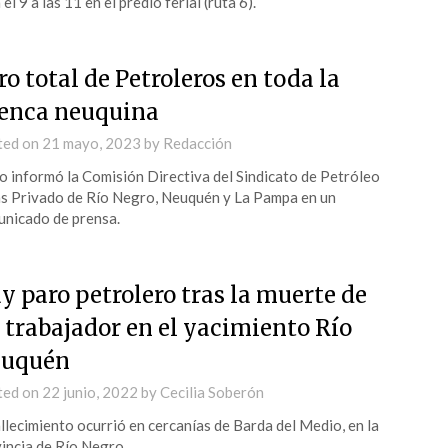
 el 9 a las 11 en el predio ferial (ruta 6).
ro total de Petroleros en toda la
enca neuquina
ted on
21 mayo, 2023
by
Redacción
lo informó la Comisión Directiva del Sindicato de Petróleo
s Privado de Río Negro, Neuquén y La Pampa en un
nicado de prensa.
y paro petrolero tras la muerte de
 trabajador en el yacimiento Río
uquén
ted on
22 junio, 2022
by
Cecilia Soberón
allecimiento ocurrió en cercanías de Barda del Medio, en la
incia de Río Negro