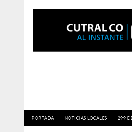
PORTADA
NOTICIAS LOCALES
299 D