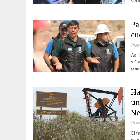
Será
Pa
cu
Pos
Así 
y Ga
comu
Ha
un
Ne
Pos
El f
prov