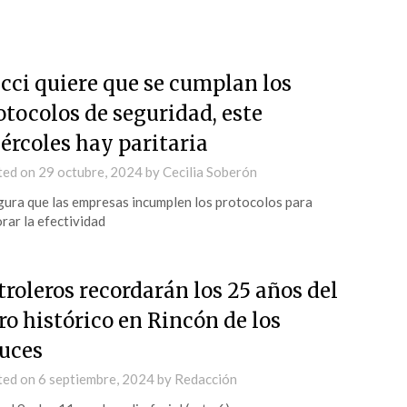
cci quiere que se cumplan los
otocolos de seguridad, este
ércoles hay paritaria
ted on
29 octubre, 2024
by
Cecilia Soberón
ura que las empresas incumplen los protocolos para
rar la efectividad
troleros recordarán los 25 años del
ro histórico en Rincón de los
uces
ted on
6 septiembre, 2024
by
Redacción