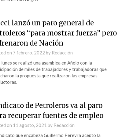
cci lanzó un paro general de
troleros “para mostrar fuerza” pero
 frenaron de Nación
ted on
7 febrero, 2022
by
Redacción
 lunes se realizó una asamblea en Añelo con la
icipación de miles de trabajadores y trabajadoras que
charon la propuesta que realizaron las empresas
uctoras.
ndicato de Petroleros va al paro
ra recuperar fuentes de empleo
ted on
11 agosto, 2021
by
Redacción
indicato que encabeza Guillermo Pereyra aceptó la