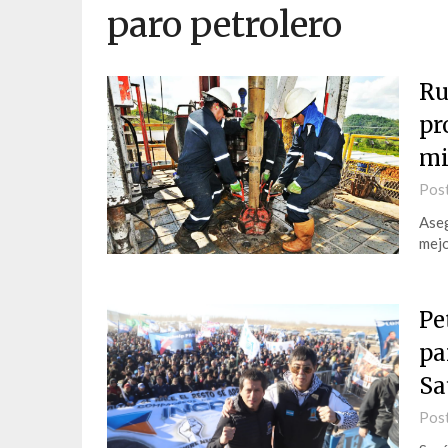
paro petrolero
Ru
pr
mi
Pos
Aseg
mejo
Pe
pa
Sa
Pos