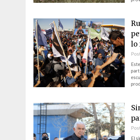
Ru
pe
lo
Pos
Este
part
escu
prod
Si
pa
Pos
El s