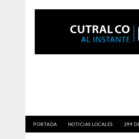
PORTADA
NOTICIAS LOCALES
299 D