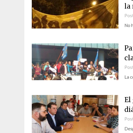
la
Pos
No h
Pa
cl
Pos
La c
El
di
Pos
Desp