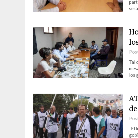
part
será
Ho
lo
Pos
Tal 
mesa
los 
AT
de
Pos
El l
gobi