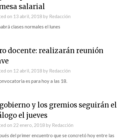
 mesa salarial
ted on
13 abril, 2018
by
Redacción
abrá clases normales el lunes
ro docente: realizarán reunión
ave
ted on
12 abril, 2018
by
Redacción
onvocatoria es para hoy a las 18.
 gobierno y los gremios seguirán el
álogo el jueves
ted on
22 enero, 2018
by
Redacción
ués del primer encuentro que se concretó hoy entre las