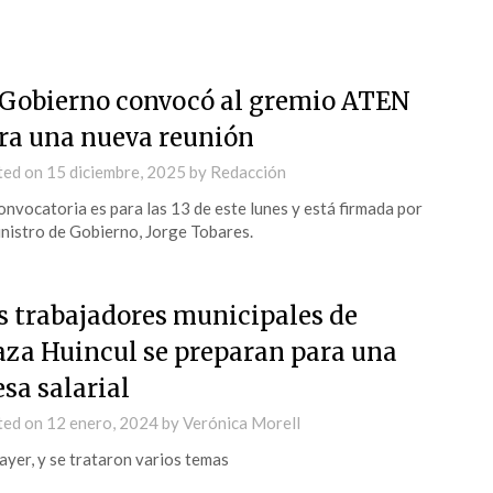
 Gobierno convocó al gremio ATEN
ra una nueva reunión
ted on
15 diciembre, 2025
by
Redacción
onvocatoria es para las 13 de este lunes y está firmada por
inistro de Gobierno, Jorge Tobares.
s trabajadores municipales de
aza Huincul se preparan para una
sa salarial
ted on
12 enero, 2024
by
Verónica Morell
ayer, y se trataron varios temas