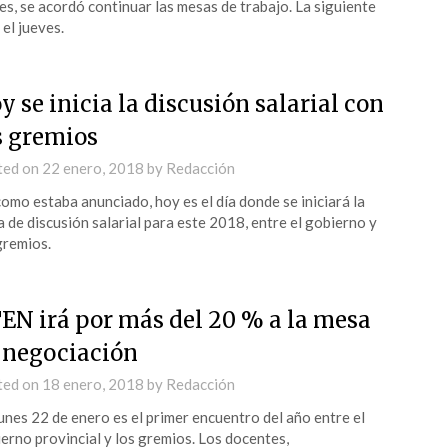
es, se acordó continuar las mesas de trabajo. La siguiente
 el jueves.
y se inicia la discusión salarial con
s gremios
ted on
22 enero, 2018
by
Redacción
como estaba anunciado, hoy es el día donde se iniciará la
 de discusión salarial para este 2018, entre el gobierno y
gremios.
EN irá por más del 20 % a la mesa
 negociación
ted on
18 enero, 2018
by
Redacción
unes 22 de enero es el primer encuentro del año entre el
erno provincial y los gremios. Los docentes,