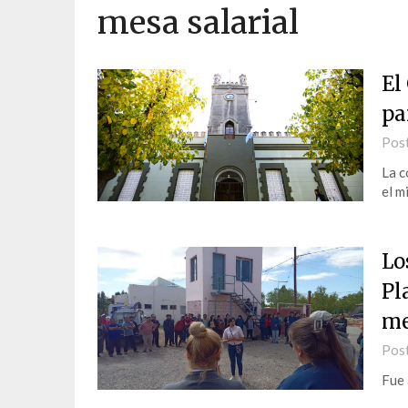
mesa salarial
El
pa
Pos
La c
el m
Lo
Pl
me
Pos
Fue 