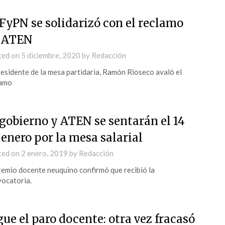
 FyPN se solidarizó con el reclamo
 ATEN
ted on
5 diciembre, 2020
by
Redacción
residente de la mesa partidaria, Ramón Rioseco avaló el
lamo
 gobierno y ATEN se sentarán el 14
 enero por la mesa salarial
ted on
2 enero, 2019
by
Redacción
remio docente neuquino confirmó que recibió la
ocatoria.
gue el paro docente: otra vez fracasó