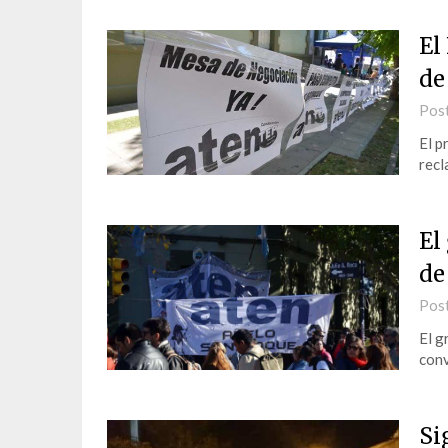
El
de
Pos
El p
rec
El
de
Pos
El g
conv
Si