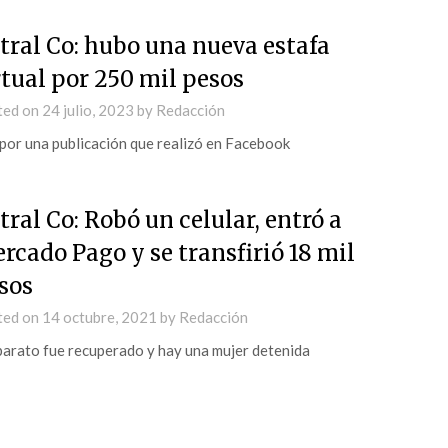
tral Co: hubo una nueva estafa
rtual por 250 mil pesos
ted on
24 julio, 2023
by
Redacción
por una publicación que realizó en Facebook
tral Co: Robó un celular, entró a
rcado Pago y se transfirió 18 mil
sos
ted on
14 octubre, 2021
by
Redacción
parato fue recuperado y hay una mujer detenida