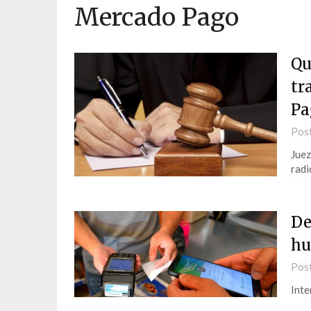
Mercado Pago
Qu
tr
Pa
Pos
Juez
radi
De
hu
Pos
Inte