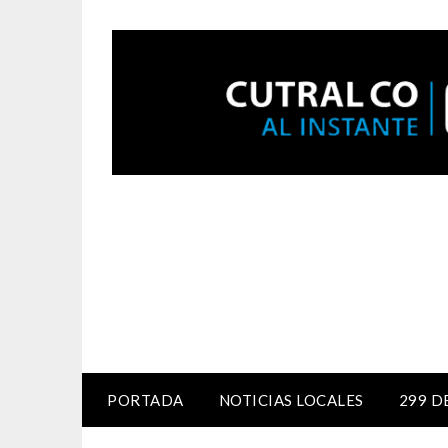
PORTADA
NOTICIAS LOCALES
299 D