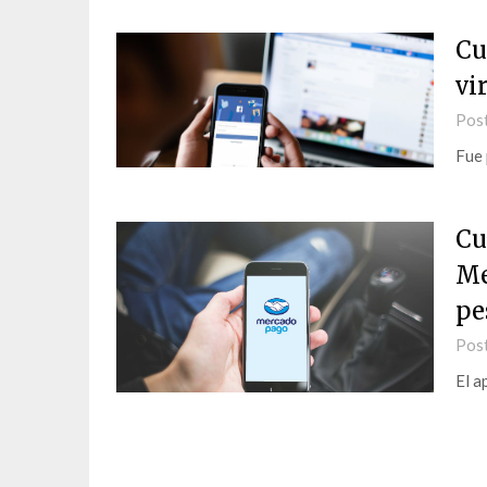
Cu
vi
Pos
Fue 
Cu
Me
pe
Pos
El a