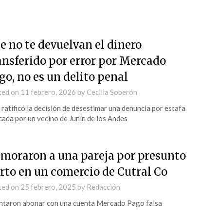
e no te devuelvan el dinero
ansferido por error por Mercado
go, no es un delito penal
ted on
11 febrero, 2026
by
Cecilia Soberón
 ratificó la decisión de desestimar una denuncia por estafa
cada por un vecino de Junín de los Andes
moraron a una pareja por presunto
rto en un comercio de Cutral Co
ted on
25 febrero, 2025
by
Redacción
ntaron abonar con una cuenta Mercado Pago falsa