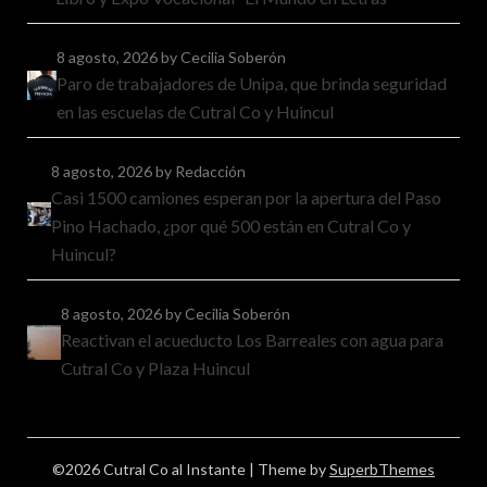
8 agosto, 2026
by Cecilia Soberón
Paro de trabajadores de Unipa, que brinda seguridad
en las escuelas de Cutral Co y Huincul
8 agosto, 2026
by Redacción
Casi 1500 camiones esperan por la apertura del Paso
Pino Hachado, ¿por qué 500 están en Cutral Co y
Huincul?
8 agosto, 2026
by Cecilia Soberón
Reactivan el acueducto Los Barreales con agua para
Cutral Co y Plaza Huincul
©2026 Cutral Co al Instante
| Theme by
SuperbThemes