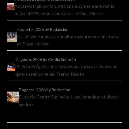
Abusivo: Halliburton presiona a pymes a aceptar la
baja del 23% en sus contratos en Vaca Muerta
7 agosto, 2026
by Redacción
Las 32 viviendas para adultos mayores se construirán
en Plaza Huincul
7 agosto, 2026
by Cecilia Soberón
Piedra del Águila abre la convocatoria a artistas que
quieran ser parte del Tremn Tahuen
7 agosto, 2026
by Redacción
El barrio Centro Sur invita a una jornada gratuita de
ajedrez