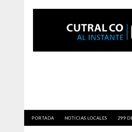
PORTADA
NOTICIAS LOCALES
299 D