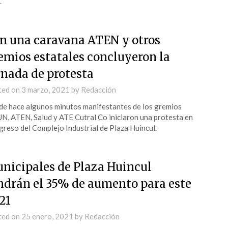
.
n una caravana ATEN y otros
emios estatales concluyeron la
rnada de protesta
ted on
3 marzo, 2021
by
Redacción
e hace algunos minutos manifestantes de los gremios
N, ATEN, Salud y ATE Cutral Co iniciaron una protesta en
ngreso del Complejo Industrial de Plaza Huincul.
nicipales de Plaza Huincul
ndrán el 35% de aumento para este
21
ted on
25 enero, 2021
by
Redacción