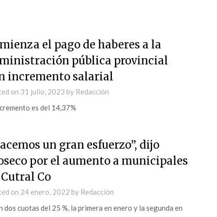
mienza el pago de haberes a la
ministración pública provincial
n incremento salarial
ted on
31 julio, 2023
by
Redacción
ncremento es del 14,37%
acemos un gran esfuerzo”, dijo
oseco por el aumento a municipales
 Cutral Co
ted on
24 enero, 2022
by
Redacción
n dos cuotas del 25 %, la primera en enero y la segunda en