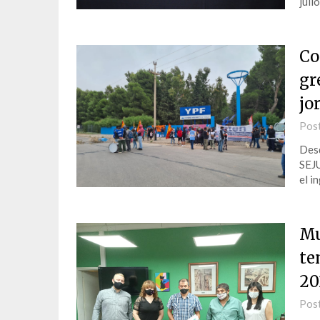
julio
Co
gr
jo
Pos
Desd
SEJU
el i
Mu
te
20
Pos