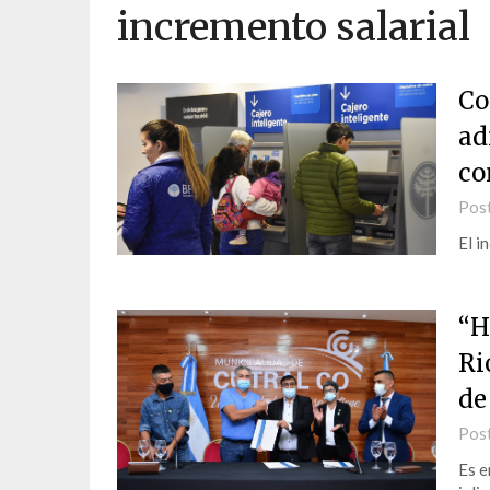
incremento salarial
Co
ad
co
Pos
El i
“H
Ri
de
Pos
Es e