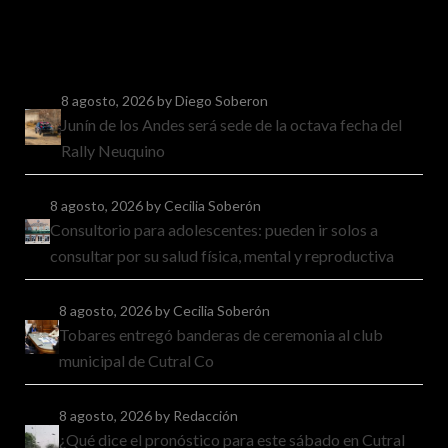
8 agosto, 2026
by Diego Soberon
Junín de los Andes será sede de la octava fecha del
Rally Neuquino
8 agosto, 2026
by Cecilia Soberón
Consultorio para adolescentes: pueden ir solos a
consultar por su salud física, mental y reproductiva
8 agosto, 2026
by Cecilia Soberón
Tobares entregó banderas de ceremonia al club
municipal de Cutral Co
8 agosto, 2026
by Redacción
¿Qué dice el pronóstico para este sábado en Cutral