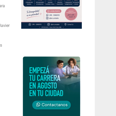
ara
Javier
as