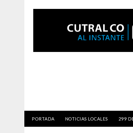
PORTADA
NOTICIAS LOCALES
299 D