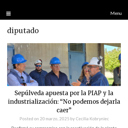
Menu
diputado
Sepúlveda apuesta por la PIAP y la
industrialización: “No podemos dejarla
caer”
Posted on
20 marzo, 2025
by
Cecilia Kobryniec
Reafirmó su compromiso con la reactivación de la planta