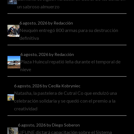
un sabroso almuerzo
6 agosto, 2026
by Redacción
Neuquén entregó 800 armas para su destrucción
definitiva
6 agosto, 2026
by Redacción
Plaza Huincul repatió leña durante el temporal de
nieve
6 agosto, 2026
by Cecilia Kobryniec
Natasha, la pastelera de Cutral Co que endulzó una
celebración solidaria y se quedó con el premio a la
creatividad
6 agosto, 2026
by Diego Soberon
LIFUNE dictará capacitación sobre el Sistema