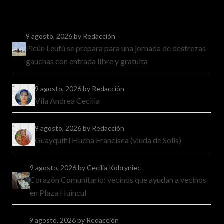
9 agosto, 2026
by Redacción
Picún Leufú se prepara para una jornada de destrezas
gauchas con entrada libre y gratuita
9 agosto, 2026
by Redacción
Vila Andrea Cecilia
9 agosto, 2026
by Redacción
Guayquifil Hucha Francisca (viuda de Solis)
9 agosto, 2026
by Cecilia Kobryniec
Corazón Comunitario: vecinos que ayudan a vecinos
en Plaza Huincul
9 agosto, 2026
by Redacción