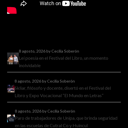
8 agosto, 2026
by Cecilia Soberón
Leí poesía en el Festival del Libro, un momento
inolvidable
8 agosto, 2026
by Cecilia Soberón
Skliar, filósofo y docente, disertó en el Festival del
Libro y Expo Vocacional “El Mundo en Letras”
8 agosto, 2026
by Cecilia Soberón
Paro de trabajadores de Unipa, que brinda seguridad
en las escuelas de Cutral Co y Huincul