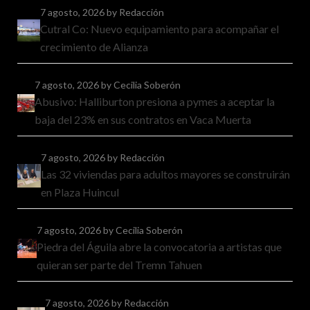
7 agosto, 2026
by Redacción
Cutral Co: Nuevo equipamiento para acompañar el
crecimiento de Alianza
7 agosto, 2026
by Cecilia Soberón
Abusivo: Halliburton presiona a pymes a aceptar la
baja del 23% en sus contratos en Vaca Muerta
7 agosto, 2026
by Redacción
Las 32 viviendas para adultos mayores se construirán
en Plaza Huincul
7 agosto, 2026
by Cecilia Soberón
Piedra del Águila abre la convocatoria a artistas que
quieran ser parte del Tremn Tahuen
7 agosto, 2026
by Redacción