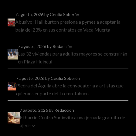
7 agosto, 2026
by Cecilia Soberón
Abusivo: Halliburton presiona a pymes a aceptar la
baja del 23% en sus contratos en Vaca Muerta
7 agosto, 2026
by Redacción
Las 32 viviendas para adultos mayores se construirán
en Plaza Huincul
7 agosto, 2026
by Cecilia Soberón
Piedra del Águila abre la convocatoria a artistas que
quieran ser parte del Tremn Tahuen
7 agosto, 2026
by Redacción
El barrio Centro Sur invita a una jornada gratuita de
ajedrez