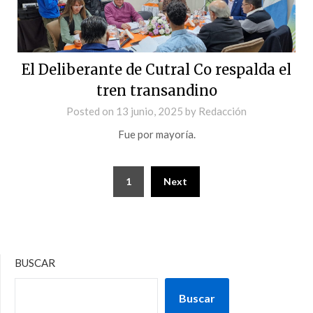
El Deliberante de Cutral Co respalda el
tren transandino
Posted on
13 junio, 2025
by
Redacción
Fue por mayoría.
1
Next
BUSCAR
Buscar