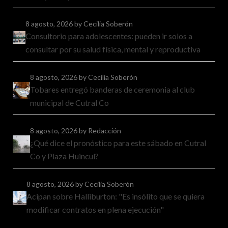
8 agosto, 2026
by Cecilia Soberón
Consultorio para adolescentes: pueden ir solos a
consultar por su salud física, mental y reproductiva
8 agosto, 2026
by Cecilia Soberón
Tobares entregó banderas de ceremonia al club
municipal de Cutral Co
8 agosto, 2026
by Redacción
¿Qué dice el pronóstico para este sábado en Cutral
Co y Plaza Huincul?
8 agosto, 2026
by Cecilia Soberón
Acipan sobre Halliburton: "Es insólito que se quiera
modificar contratos en plena ejecución"