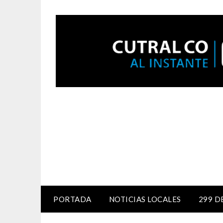
PORTADA
NOTICIAS LOCALES
299 D