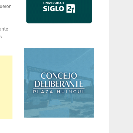
fueron
ante
s