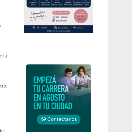
o
e la
erte.
del