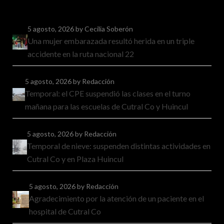
5 agosto, 2026
by Cecilia Soberón
Una mujer embarazada resultó herida en un triple
accidente en la ruta nacional 22
5 agosto, 2026
by Redacción
Temporal: el CPE suspendió las clases en el turno
mañana para las escuelas de Cutral Co y Huincul
5 agosto, 2026
by Redacción
Temporal de nieve: suspenden distintas actividades en
Cutral Co y en Plaza Huincul
5 agosto, 2026
by Redacción
Agradecimiento por la atención de un paciente en el
hospital de Cutral Co