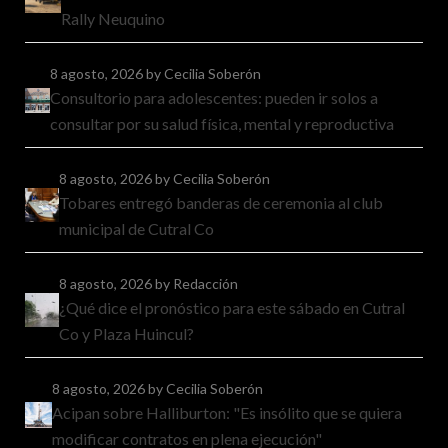
Rally Neuquino
8 agosto, 2026
by Cecilia Soberón
Consultorio para adolescentes: pueden ir solos a
consultar por su salud física, mental y reproductiva
8 agosto, 2026
by Cecilia Soberón
Tobares entregó banderas de ceremonia al club
municipal de Cutral Co
8 agosto, 2026
by Redacción
¿Qué dice el pronóstico para este sábado en Cutral
Co y Plaza Huincul?
8 agosto, 2026
by Cecilia Soberón
Acipan sobre Halliburton: "Es insólito que se quiera
modificar contratos en plena ejecución"