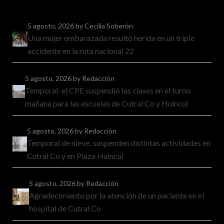
5 agosto, 2026
by Cecilia Soberón
Una mujer embarazada resultó herida en un triple
accidente en la ruta nacional 22
5 agosto, 2026
by Redacción
Temporal: el CPE suspendió las clases en el turno
mañana para las escuelas de Cutral Co y Huincul
5 agosto, 2026
by Redacción
Temporal de nieve: suspenden distintas actividades en
Cutral Co y en Plaza Huincul
5 agosto, 2026
by Redacción
Agradecimiento por la atención de un paciente en el
hospital de Cutral Co