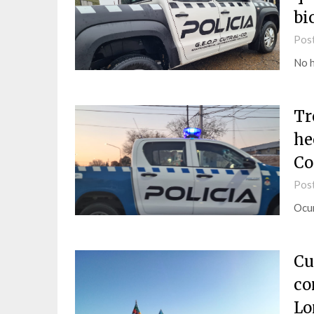
bi
Pos
No h
Tr
he
Co
Pos
Ocur
Cu
co
Lo