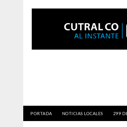
PORTADA
NOTICIAS LOCALES
299 D