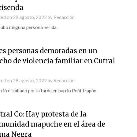
cisenda
ted on
29 agosto, 2022
by
Redacción
ubo ninguna persona herida.
es personas demoradas en un
cho de violencia familiar en Cutral
ted on
29 agosto, 2022
by
Redacción
rió el sábado por la tarde en barrio Peñi Trapún.
tral Co: Hay protesta de la
munidad mapuche en el área de
ma Negra