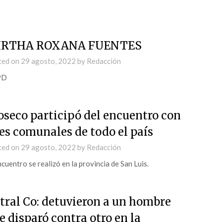
IRTHA ROXANA FUENTES
ted on
29 agosto, 2022
by
Redacción
PD
oseco participó del encuentro con
fes comunales de todo el país
ted on
29 agosto, 2022
by
Redacción
ncuentro se realizó en la provincia de San Luis.
tral Co: detuvieron a un hombre
e disparó contra otro en la