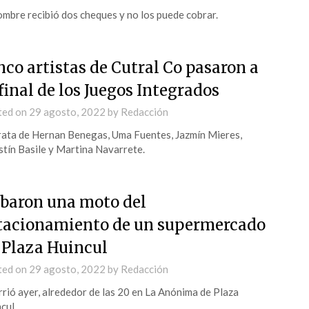
ombre recibió dos cheques y no los puede cobrar.
nco artistas de Cutral Co pasaron a
 final de los Juegos Integrados
ted on
29 agosto, 2022
by
Redacción
rata de Hernan Benegas, Uma Fuentes, Jazmín Mieres,
tín Basile y Martina Navarrete.
baron una moto del
tacionamiento de un supermercado
 Plaza Huincul
ted on
29 agosto, 2022
by
Redacción
rió ayer, alrededor de las 20 en La Anónima de Plaza
cul.