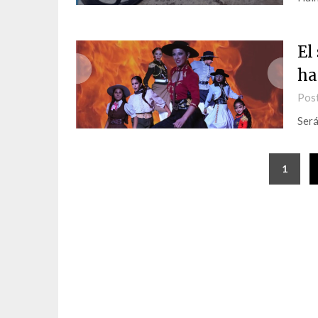
El
ha
Pos
Será
1