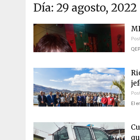
Día:
29 agosto, 2022
M
Pos
QE
Ri
je
Pos
El e
Cu
qu