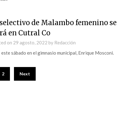
 selectivo de Malambo femenino se
rá en Cutral Co
ted on
29 agosto, 2022
by
Redacción
 este sábado en el gimnasio municipal, Enrique Mosconi.
2
Next