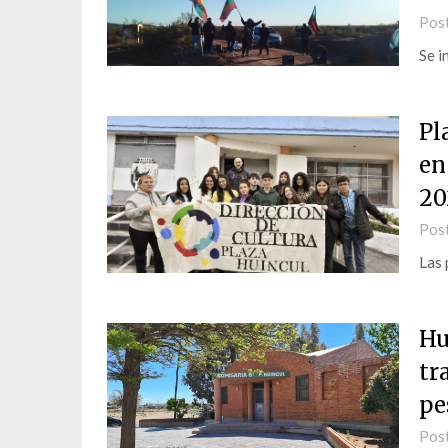
Pos
Se i
Pl
en
20
Pos
Las 
Hu
tr
pe
Pos