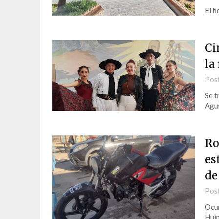
El h
Ci
la
Pos
Se t
Agus
Ro
es
de
Pos
Ocur
Huin