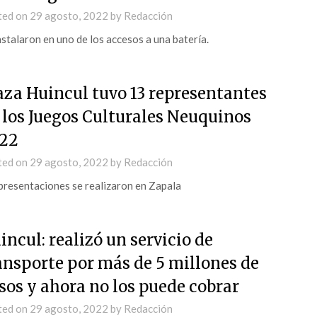
ted on
29 agosto, 2022
by
Redacción
nstalaron en uno de los accesos a una batería.
aza Huincul tuvo 13 representantes
 los Juegos Culturales Neuquinos
22
ted on
29 agosto, 2022
by
Redacción
presentaciones se realizaron en Zapala
incul: realizó un servicio de
ansporte por más de 5 millones de
sos y ahora no los puede cobrar
ted on
29 agosto, 2022
by
Redacción