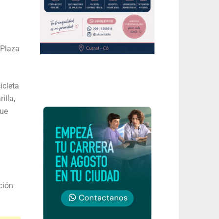
 Plaza
icleta
illa,
que
ción