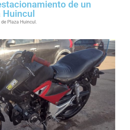
estacionamiento de un
 Huincul
 de Plaza Huincul.