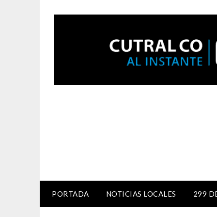
PORTADA
NOTICIAS LOCALES
299 D