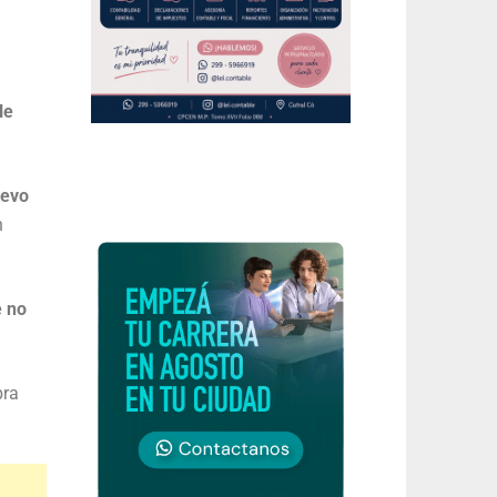
le
uevo
n
e no
bra