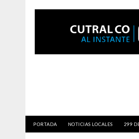
PORTADA
NOTICIAS LOCALES
299 D