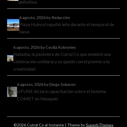
definitiva
6 agosto, 2026
by Redacción
Plaza Huincul repatió leña durante el temporal de
nieve
6 agosto, 2026
by Cecilia Kobryniec
Natasha, la pastelera de Cutral Co que endulzó una
celebración solidaria y se quedó con el premio a la
creatividad
6 agosto, 2026
by Diego Soberon
LIFUNE dictará capacitación sobre el Sistema
COMET en Neuquén
©2026 Cutral Co al Instante
| Theme by
SuperbThemes