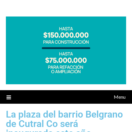
Menu
La plaza del barrio Belgrano
de Cutral Co será