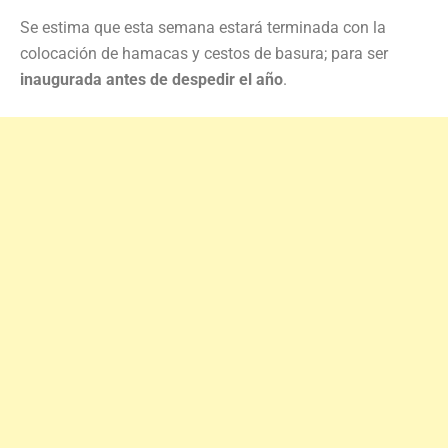
Se estima que esta semana estará terminada con la
colocación de hamacas y cestos de basura; para ser
inaugurada antes de despedir el año
.