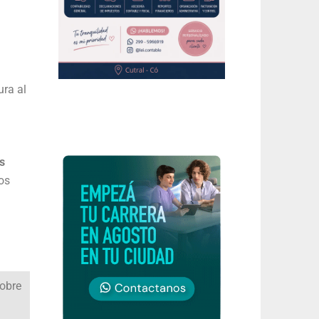
ura al
s
os
sobre