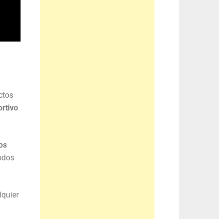
ctos
ortivo
os
odos
lquier