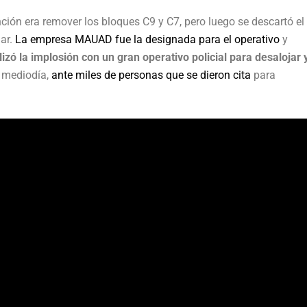
ción era remover los bloques C9 y C7, pero luego se descartó el
gar.
La empresa MAUAD fue la designada para el operativo
y
izó la implosión con un gran operativo policial para desalojar 
l mediodía,
ante miles de personas que se dieron cita
para