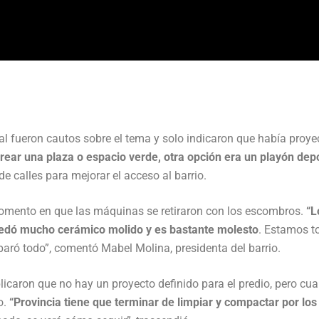
ial fueron cautos sobre el tema y solo indicaron que había proye
rear una plaza o espacio verde, otra opción era un playón dep
e calles para mejorar el acceso al barrio.
omento en que las máquinas se retiraron con los escombros.
“L
uedó mucho cerámico molido y es bastante molesto
. Estamos t
ró todo”, comentó Mabel Molina, presidenta del barrio.
licaron que no hay un proyecto definido para el predio, pero cua
o.
“Provincia tiene que terminar de limpiar y compactar por los