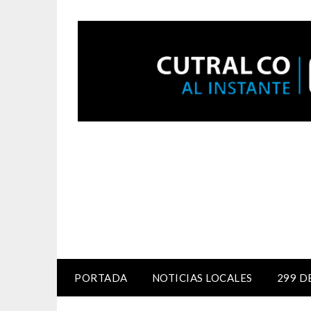
PORTADA
NOTICIAS LOCALES
299 D