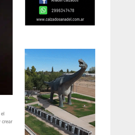
 el
 crear