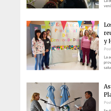
La d
vení
Lo
re
y 
Pos
La a
prov
salu
As
Pl
Pos
Se d