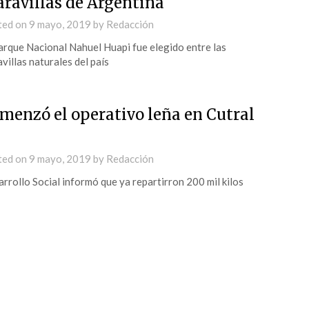
ravillas de Argentina
ted on
9 mayo, 2019
by
Redacción
arque Nacional Nahuel Huapi fue elegido entre las
villas naturales del país
menzó el operativo leña en Cutral
ted on
9 mayo, 2019
by
Redacción
rrollo Social informó que ya repartirron 200 mil kilos