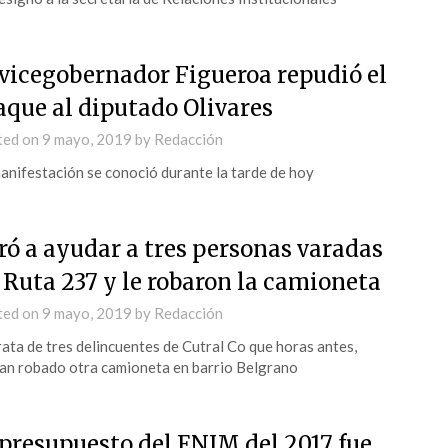
 vicegobernador Figueroa repudió el
aque al diputado Olivares
ted on
9 mayo, 2019
by
Redacción
anifestación se conoció durante la tarde de hoy
ró a ayudar a tres personas varadas
 Ruta 237 y le robaron la camioneta
ted on
9 mayo, 2019
by
Redacción
rata de tres delincuentes de Cutral Co que horas antes,
an robado otra camioneta en barrio Belgrano
 presupuesto del ENIM del 2017 fue