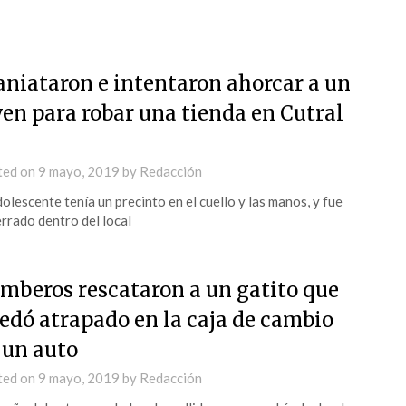
niataron e intentaron ahorcar a un
ven para robar una tienda en Cutral
ted on
9 mayo, 2019
by
Redacción
dolescente tenía un precinto en el cuello y las manos, y fue
rrado dentro del local
mberos rescataron a un gatito que
edó atrapado en la caja de cambio
 un auto
ted on
9 mayo, 2019
by
Redacción