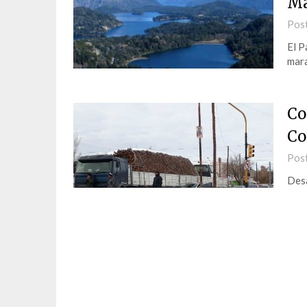
Ma
Pos
El P
mara
Co
Co
Pos
Desa