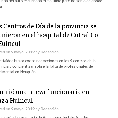
ueña del auto escuchaba el maullido pero no sabía de donde
a
s Centros de Día de la provincia se
unieron en el hospital de Cutral Co
Huincul
ted on
9 mayo, 2019
by
Redacción
ctividad busca coordinar acciones en los 9 centros de la
incia y concientizar sobre la falta de profesionales de
d mental en Neuquén
umió una nueva funcionaria en
aza Huincul
ted on
9 mayo, 2019
by
Redacción
esignó a la secretaria de Relaciones Institucionales