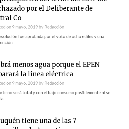
chazado por el Deliberante de
tral Co
ted on
9 mayo, 2019
by
Redacción
esolución fue aprobada por el voto de ocho ediles y una
ención
brá menos agua porque el EPEN
parará la línea eléctrica
ted on
9 mayo, 2019
by
Redacción
orte no será total y con el bajo consumo posiblemente ni se
ta
uquén tiene una de las 7