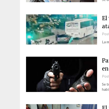
El
at
Pos
La m
Pa
en
Pos
Se t
habi
El