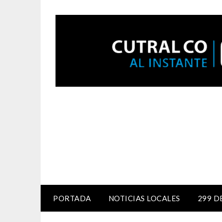
PORTADA
NOTICIAS LOCALES
299 D