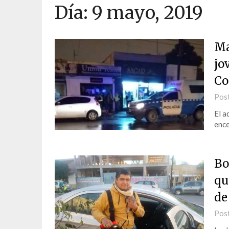
Día:
9 mayo, 2019
Ma
jo
Co
Pos
El a
ence
Bo
qu
de
Pos