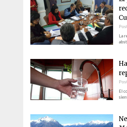
re
Cu
Pos
La r
abst
Ha
re
Pos
El c
sien
Ne