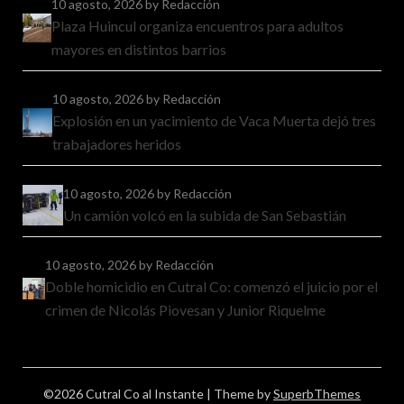
10 agosto, 2026
by Redacción
Plaza Huincul organiza encuentros para adultos
mayores en distintos barrios
10 agosto, 2026
by Redacción
Explosión en un yacimiento de Vaca Muerta dejó tres
trabajadores heridos
10 agosto, 2026
by Redacción
Un camión volcó en la subida de San Sebastián
10 agosto, 2026
by Redacción
Doble homicidio en Cutral Co: comenzó el juicio por el
crimen de Nicolás Piovesan y Junior Riquelme
©2026 Cutral Co al Instante
| Theme by
SuperbThemes