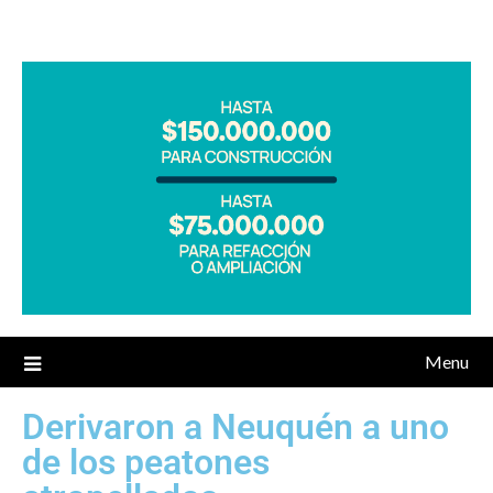
Menu
Derivaron a Neuquén a uno
de los peatones