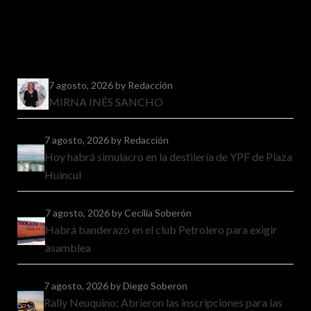
7 agosto, 2026
by Redacción
MIRNA INÉS SANCHO
7 agosto, 2026
by Redacción
Hoy habrá simulacro en la destilería de YPF de Plaza
Huincul
7 agosto, 2026
by Cecilia Soberón
Habrá banderazo en el club Petrolero para exigir
asamblea
7 agosto, 2026
by Diego Soberon
Rally Neuquino: Abrieron las inscripciones para las