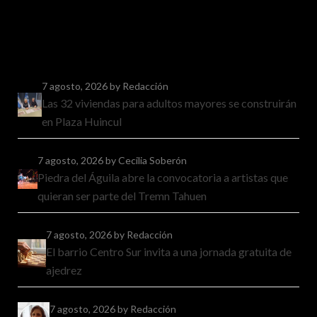
7 agosto, 2026
by Redacción
Las 32 viviendas para adultos mayores se construirán
en Plaza Huincul
7 agosto, 2026
by Cecilia Soberón
Piedra del Águila abre la convocatoria a artistas que
quieran ser parte del Tremn Tahuen
7 agosto, 2026
by Redacción
El barrio Centro Sur invita a una jornada gratuita de
ajedrez
7 agosto, 2026
by Redacción